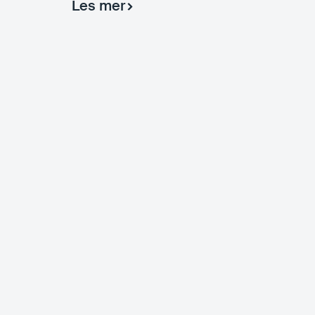
Les mer
Infobric Group
Om oss
Vår samfunnspåvirkning
Vår reise
Jobb hos oss
Ledelse & Styre
Presserom