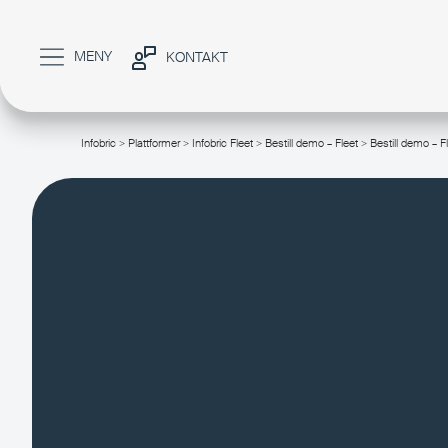
MENY
KONTAKT
Infobric
>
Plattformer
>
Infobric Fleet
>
Bestill demo – Fleet
> Bestill demo – Fl