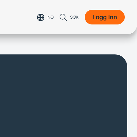
Logg inn
NO
SØK
Logg inn