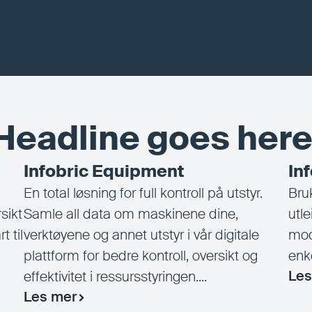
Headline goes here
Infobric Equipment
In
En total løsning for full kontroll på utstyr.
Bruk
sikt
Samle all data om maskinene dine,
utle
t til
verktøyene og annet utstyr i vår digitale
mod
plattform for bedre kontroll, oversikt og
enke
Les
effektivitet i ressursstyringen....
Les mer