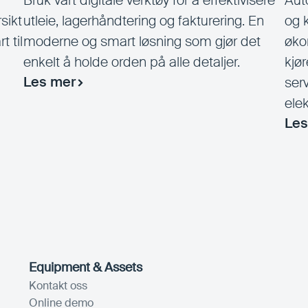
Bruk vårt digitale verktøy for å effektivisere
Aut
sikt
utleie, lagerhåndtering og fakturering. En
og 
t til
moderne og smart løsning som gjør det
øko
enkelt å holde orden på alle detaljer.
kjø
Les mer
ser
ele
Les
Equipment & Assets
Kontakt oss
Online demo