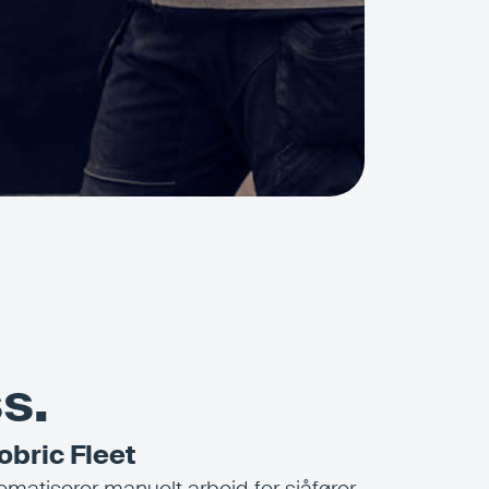
s.
fobric Fleet