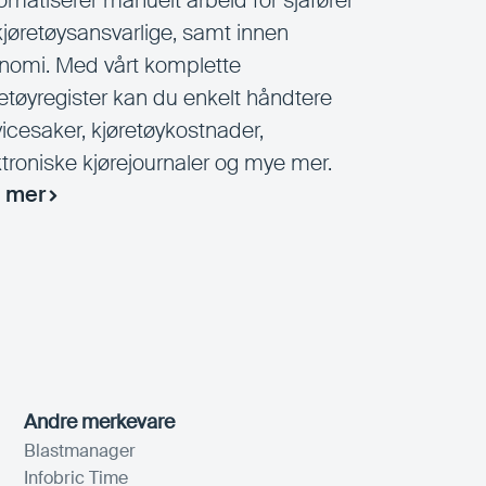
omatiserer manuelt arbeid for sjåfører
kjøretøysansvarlige, samt innen
nomi. Med vårt komplette
retøyregister kan du enkelt håndtere
vicesaker, kjøretøykostnader,
ktroniske kjørejournaler og mye mer.
 mer
Andre merkevare
Blastmanager
Infobric Time