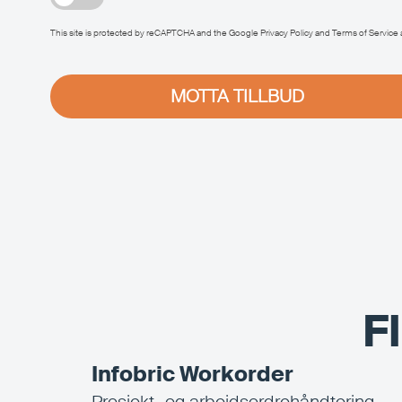
This site is protected by reCAPTCHA and the Google
Privacy Policy
and
Terms of Service
MOTTA TILLBUD
F
Infobric Workorder