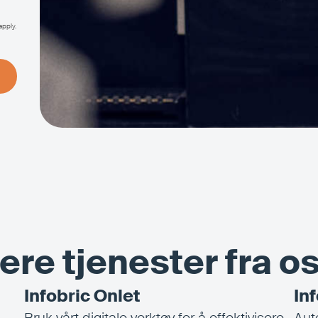
apply.
lere tjenester fra os
Infobric Onlet
In