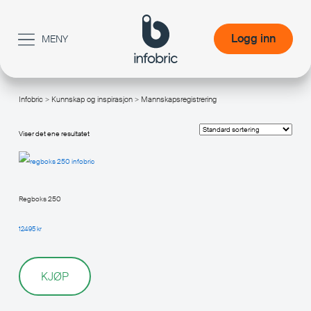
Logg inn
MENY
Logg inn
Infobric
>
Kunnskap og inspirasjon
> Mannskapsregistrering
/
Viser det ene resultatet
Regboks 250
12495
kr
KJØP