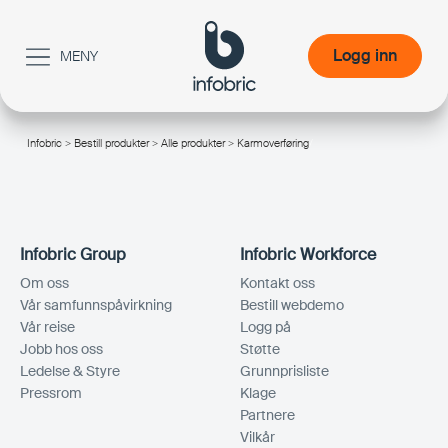
Logg inn
MENY
Logg inn
Infobric
>
Bestill produkter
>
Alle produkter
> Karmoverføring
/
Infobric Group
Infobric Workforce
Om oss
Kontakt oss
Vår samfunnspåvirkning
Bestill webdemo
Vår reise
Logg på
Jobb hos oss
Støtte
Ledelse & Styre
Grunnprisliste
Pressrom
Klage
Partnere
Vilkår