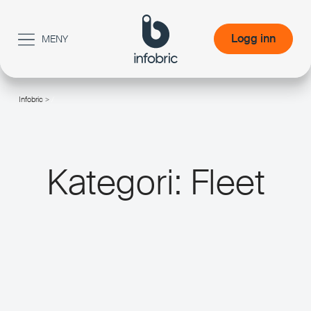
Logg inn
MENY
Logg inn
Infobric
>
/
Kategori:
Fleet