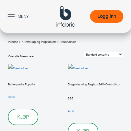
Logg inn
MENY
Logg inn
Infobric
>
Kunnskap og inspirasjon
> Reservdeler
/
Viser alle 8 resultater
Batteripakke Puppilla
Dragavlastning Regbox 240/Controlbox
760
kr
395
40
kr
KJØP