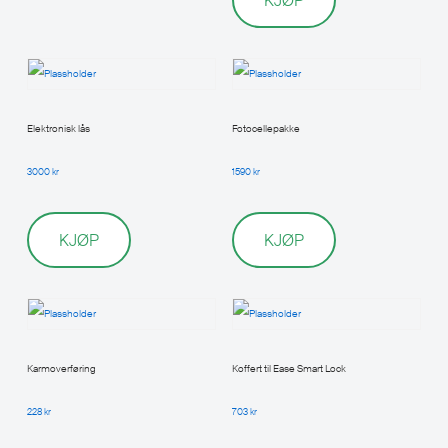
KJØP
Elektronisk lås
Fotocellepakke
3000
kr
1590
kr
KJØP
KJØP
Karmoverføring
Koffert til Ease Smart Lock
228
kr
703
kr