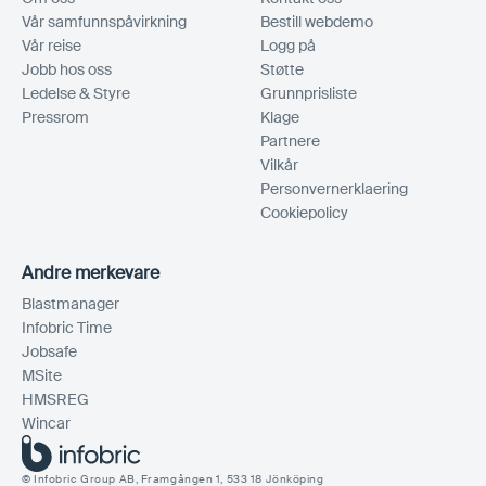
Vår samfunnspåvirkning
Bestill webdemo
Vår reise
Logg på
Jobb hos oss
Støtte
Ledelse & Styre
Grunnprisliste
Pressrom
Klage
Partnere
Vilkår
Personvernerklaering
Cookiepolicy
Andre merkevare
Blastmanager
Infobric Time
Jobsafe
MSite
HMSREG
Wincar
© Infobric Group AB, Framgången 1, 533 18 Jönköping