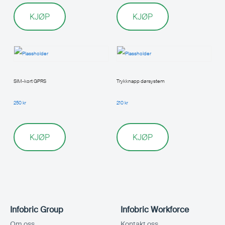
KJØP
KJØP
SIM-kort GPRS
Trykknapp dørsystem
250
kr
210
kr
KJØP
KJØP
Infobric Group
Infobric Workforce
Om oss
Kontakt oss