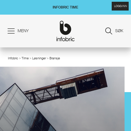
LOGG INN
INFOBRIC TIME
MENY
SØK
Infobric
>
Time
>
Løsninger
> Bransje
/