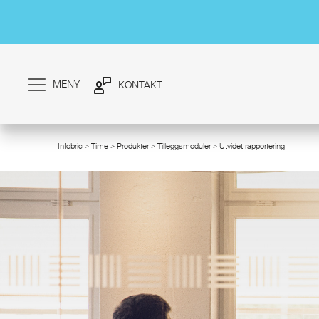
MENY
KONTAKT
Infobric
>
Time
>
Produkter
>
Tilleggsmoduler
> Utvidet rapportering
/