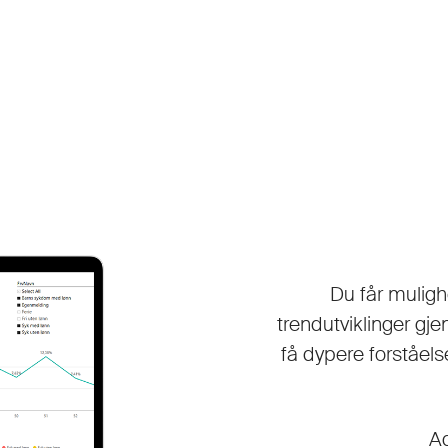
Du får muligh
trendutviklinger gje
få dypere forståel
Ad