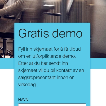
Gratis demo
Fyll inn skjemaet for å få tilbud
om en utforpliktende demo.
Etter at du har sendt inn
skjemaet vil du bli kontakt av en
salgsrepresentant innen en
virkedag.
NAVN