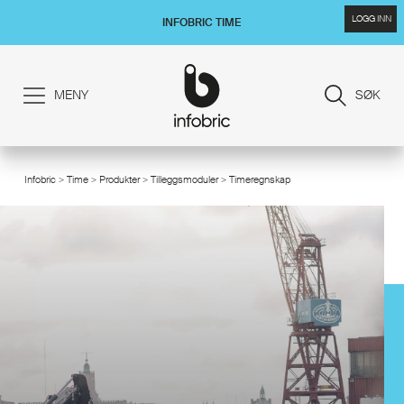
LOGG INN
INFOBRIC TIME
MENY
SØK
Infobric
>
Time
>
Produkter
>
Tilleggsmoduler
> Timeregnskap
/