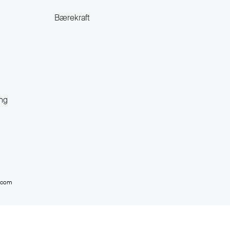
Bærekraft
ng
c.com