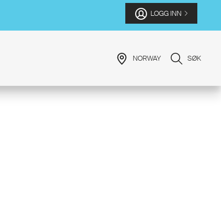
LOGG INN
NORWAY
SØK