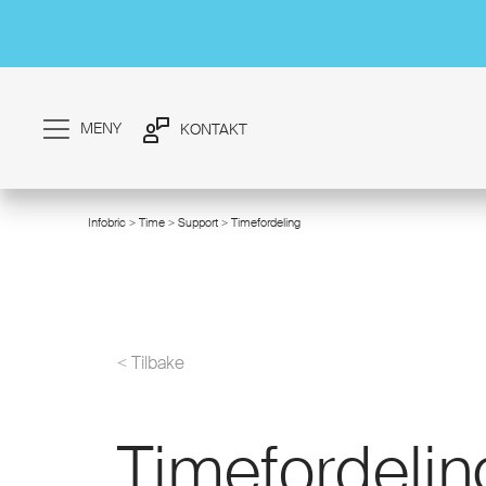
MENY
KONTAKT
Infobric
>
Time
>
Support
> Timefordeling
/
< Tilbake
Timefordelin