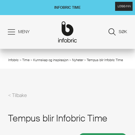
LOGG INN
INFOBRIC TIME
MENY
SØK
Infobric
>
Time
>
Kunnskap og inspirasjon
>
Nyheter
> Tempus blir Infobric Time
/
< Tilbake
Tempus blir Infobric Time